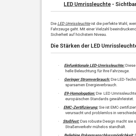
LED Umrissleuchte
- Sichtba
Die
LED Umrissleuchte
ist die perfekte Wahl, we
Fahrzeuge geht. Mit einer Vielzahl beeindruckend
Sicherheit auf höchstem Niveau.
Die Stärken der
LED Umrissleucht
·
Einfunktionale LED-Umrissleuchte:
Diese 
helle Beleuchtung für Ihre Fahrzeuge.
·
Geringer Stromverbrauch:
Die LED-Techno
sparsamen Energieverbrauch.
·
E9-Homologation:
Die
LED Umrissleuchte
europäischen Standards gewährleistet.
·
EMC-Zertifizierung:
Sie ist EMC-zertifizi
verursacht und problemlos in verschi
·
Stoßfest:
Das robuste Design macht sie s
Straßenverkehr mühelos standhält.
·
Beliebige Polungsanschlussmöglichkeit:
D