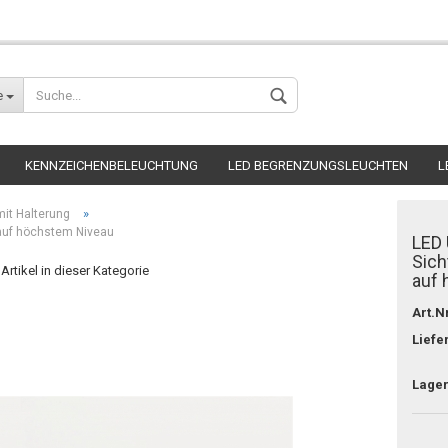
Wohnort
e
KENNZEICHENBELEUCHTUNG
LED BEGRENZUNGSLEUCHTEN
L
»
mit Halterung
 auf höchstem Niveau
LED 
Sich
Artikel in dieser Kategorie
auf
Konto erstellen
Art.Nr
Passwort verges
Liefe