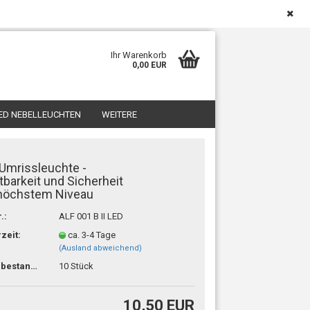
Deutschland
Kundenlogin
Merkzettel
Ihr Warenkorb
0,00 EUR
ED NEBELLEUCHTEN
WEITERE
Umrissleuchte -
tbarkeit und Sicherheit
 höchstem Niveau
.:
ALF 001 B II LED
sen?
rzeit:
ca. 3-4 Tage
(Ausland abweichend)
Lagerbestand:
10
Stück
10,50 EUR