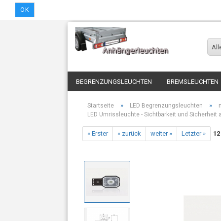
OK
All
BEGRENZUNGSLEUCHTEN
BREMSLEUCHTEN
»
»
Startseite
LED Begrenzungsleuchten
LED Umrissleuchte - Sichtbarkeit und Sicherheit
« Erster
« zurück
weiter »
Letzter »
12