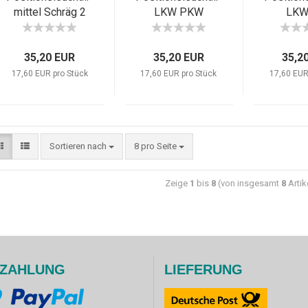
mittel Schräg 2
LKW PKW
LKW
Funtionen
Anhänger Rot
Anhäng
Weiss kurz L
Weiss
35,20 EUR
35,20 EUR
35,2
Sch
17,60 EUR pro Stück
17,60 EUR pro Stück
17,60 EUR
Sortieren nach
8 pro Seite
Zeige
1
bis
8
(von insgesamt
8
Artik
ZAHLUNG
LIEFERUNG