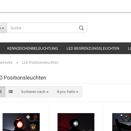
Wohnort
e
KENNZEICHENBELEUCHTUNG
LED BEGRENZUNGSLEUCHTEN
L
»
artseite
LED Positionsleuchten
D Positionsleuchten
Konto erstellen
Sortieren nach
8 pro Seite
Passwort verges