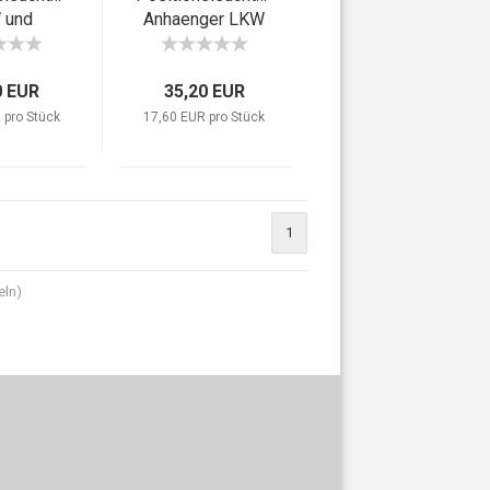
 und
Anhaenger LKW
er Rot
PKW Rot Weiss
 lang
Lang L
0 EUR
räg
35,20 EUR
 pro Stück
17,60 EUR pro Stück
1
eln)