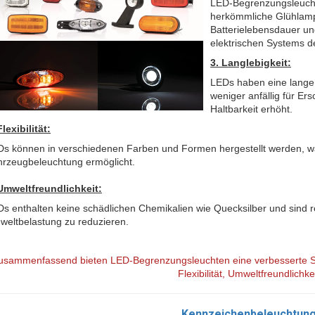
LED-Begrenzungsleucht
herkömmliche Glühlampe
Batterielebensdauer un
elektrischen Systems d
3. Langlebigkeit:
LEDs haben eine lange 
weniger anfällig für Er
Haltbarkeit erhöht.
Flexibilität:
s können in verschiedenen Farben und Formen hergestellt werden, was
rzeugbeleuchtung ermöglicht.
Umweltfreundlichkeit:
s enthalten keine schädlichen Chemikalien wie Quecksilber und sind re
eltbelastung zu reduzieren.
usammenfassend bieten LED-Begrenzungsleuchten eine verbesserte Si
Flexibilität, Umweltfreundlichke
Kennzeichenbeleuchtun