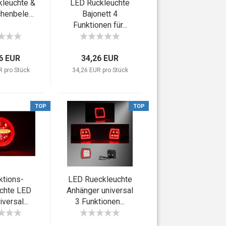
leuchte &
LED Rückleuchte
Kennzeichenbeleuchtung...
Bajonett 4
Funktionen für...
6 EUR
34,26 EUR
R pro Stück
34,26 EUR pro Stück
TOP
TOP
ktions-
LED Rueckleuchte
chte LED
Anhänger universal
versal...
3 Funktionen...