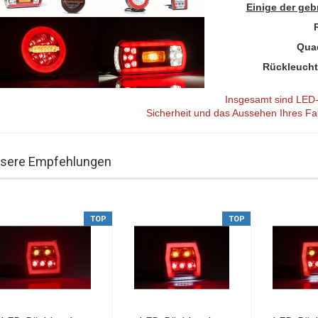
Einige der ge
Qua
Rückleucht
Insgesamt sind LED-R
Sicherheit und das Aussehen Ihres F
sere Empfehlungen
TOP
TOP