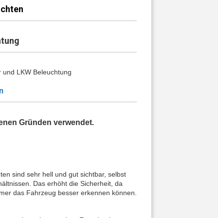
uchten
24
htung
er und LKW Beleuchtung
n
enen Gründen verwendet.
 sind sehr hell und gut sichtbar, selbst
hältnissen. Das erhöht die Sicherheit, da
hmer das Fahrzeug besser erkennen können.