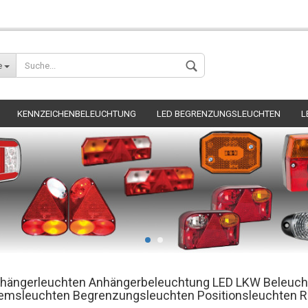
Wohnort
e
KENNZEICHENBELEUCHTUNG
LED BEGRENZUNGSLEUCHTEN
L
Konto erstellen
Passwort verges
hängerleuchten Anhängerbeleuchtung LED LKW Beleuc
emsleuchten Begrenzungsleuchten Positionsleuchten 