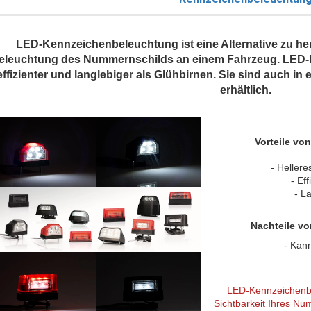
LED-Kennzeichenbeleuchtung ist eine Alternative zu he
eleuchtung des Nummernschilds an einem Fahrzeug. LED-Le
effizienter und langlebiger als Glühbirnen. Sie sind auch in 
erhältlich.
Vorteile v
- Hellere
- Ef
- L
Nachteile v
- Kann
LED-Kennzeichenbel
Sichtbarkeit Ihres N