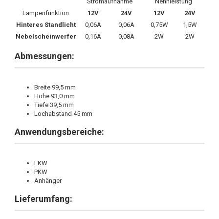
Stromaufnahme
Nennleistung
Lampenfunktion
12V
24V
12V
24V
Hinteres Standlicht
0,06A
0,06A
0,75W
1,5W
Nebelscheinwerfer
0,16A
0,08A
2W
2W
Abmessungen:
Breite 99,5 mm
Höhe 93,0 mm
Tiefe 39,5 mm
Lochabstand 45 mm
Anwendungsbereiche:
LKW
PKW
Anhänger
Lieferumfang: